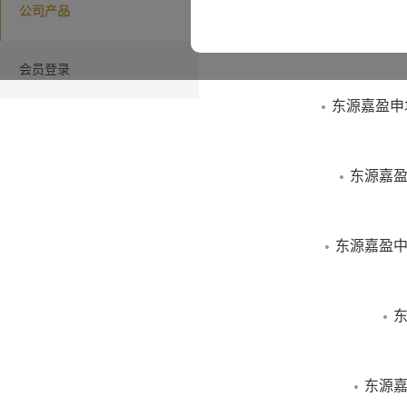
公司产品
“本网站”指由东
司”）所有并发布
会员登录
包含的所有信息
东源嘉盈申
有可能因所基于
而不再准确或失
东源嘉盈
信息、观点以及
东源嘉盈中
本网站介绍的信
为购买或销售任
东
正式确认。投资
来表现，本公司
东源嘉
保，投资者不应