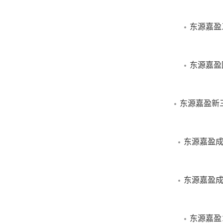
做出投资决策前
推介文件，并自
东源嘉盈
本网站所载“东源
东源嘉盈
司注册商标，本
任。
东源嘉盈新
东源嘉盈成
东源嘉盈成
东源嘉盈