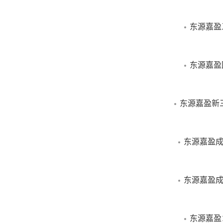
做出投资决策前
推介文件，并自
东源嘉盈
本网站所载“东源
东源嘉盈
司注册商标，本
任。
东源嘉盈新
东源嘉盈成
东源嘉盈成
东源嘉盈