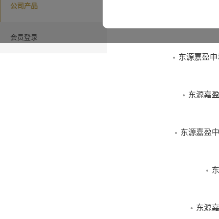
公司产品
“本网站”指由东
司”）所有并发布
会员登录
包含的所有信息
东源嘉盈申
有可能因所基于
而不再准确或失
东源嘉盈
信息、观点以及
东源嘉盈中
本网站介绍的信
为购买或销售任
东
正式确认。投资
来表现，本公司
东源嘉
保，投资者不应