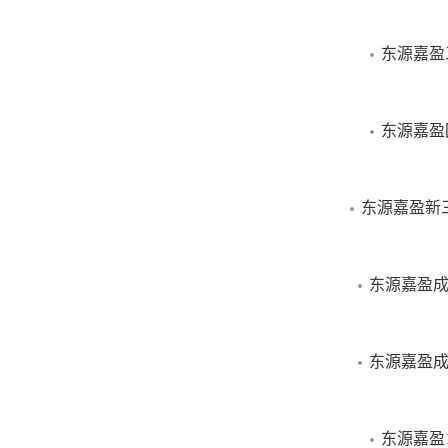
做出投资决策前
推介文件，并自
东源嘉盈
本网站所载“东源
东源嘉盈
司注册商标，本
任。
东源嘉盈新
东源嘉盈成
东源嘉盈成
东源嘉盈