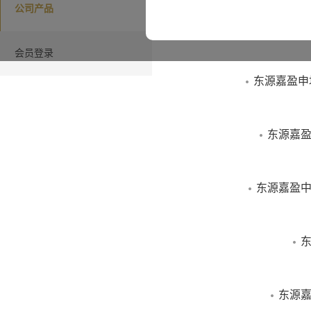
公司产品
“本网站”指由东
司”）所有并发布
会员登录
包含的所有信息
东源嘉盈申
有可能因所基于
而不再准确或失
东源嘉盈
信息、观点以及
东源嘉盈中
本网站介绍的信
为购买或销售任
东
正式确认。投资
来表现，本公司
东源嘉
保，投资者不应