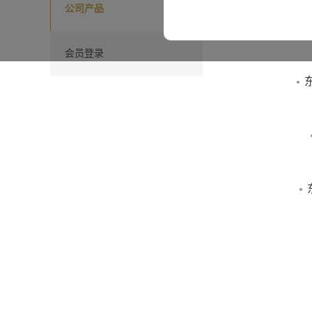
公司产品
本网站所载“东源嘉盈”、“
会员登录