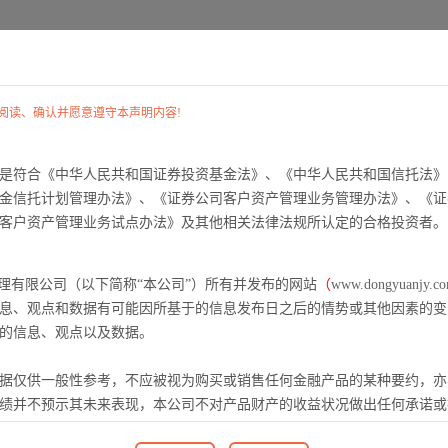
首 页
关于我们
公司动态
阅读、确认并愿意遵守本声明内容!
是符合《中华人民共和国证券投资基金法》、《中华人民共和国信托法》
金信托计划管理办法》、《证券公司客户资产管理业务管理办法》、《证
客户资产管理业务试点办法》及其他相关法律法规所认定的合格投资者。
管理有限公司（以下简称“本公司”）所有并发布的网站
（
www.dongyuanjy.c
息、观点和数据有可能因所基于的信息发布日之后的情势或其他因素的变
的信息、观点以及数据。
据仅供一般性参考，不应被视为购买或销售任何金融产品的某种要约，亦
绩并不预示其未来表现，本公司不对产品财产的收益状况做出任何承诺或
在做出投资决策前应认真阅读相关产品合同及风险揭示等宣传推介文件，