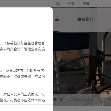
登录
注册
东源分享
公司产品
联系我们
、《私募投资基金监督管理暂
券公司集合资产管理业务实施
om
）
及其网站内包含的所有信
更而不再准确或失效，本公司
非对任何交易的正式确认。投
>
>
担保，投资者不应依赖本网站
当前位置：
首页
公司产品
公司产品
并自行承担投资风险。