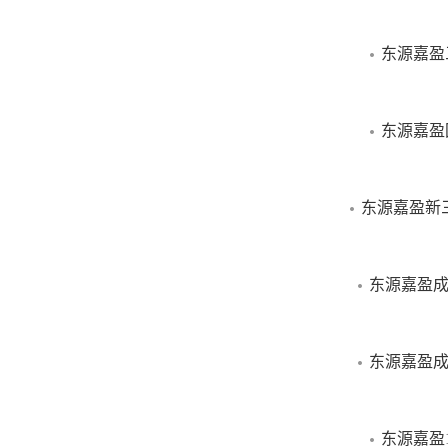
做出投资决策前
推介文件，并自
东源嘉盈
本网站所载“东源
东源嘉盈
司注册商标，本
任。
东源嘉盈新
东源嘉盈成
东源嘉盈成
东源嘉盈