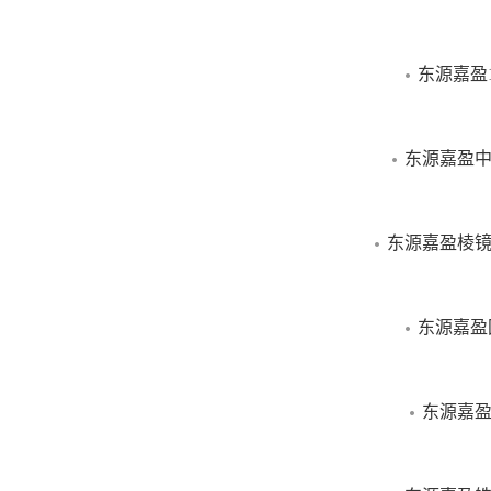
东源嘉盈
东源嘉盈中
东源嘉盈棱镜
东源嘉盈
东源嘉盈