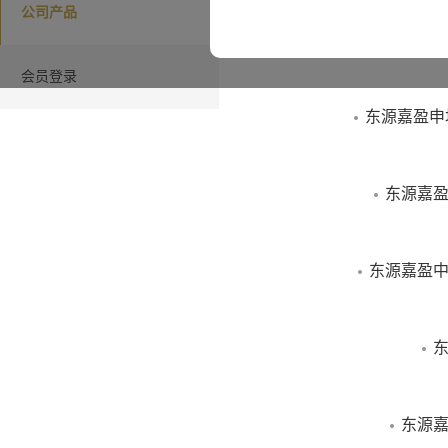
公司产品
“本网站”指由东
司”）所有并发布
会员登录
包含的所有信息
东源嘉盈申
有可能因所基于
而不再准确或失
东源嘉盈
信息、观点以及
东源嘉盈中
本网站介绍的信
为购买或销售任
东
正式确认。投资
来表现，本公司
东源嘉
保，投资者不应