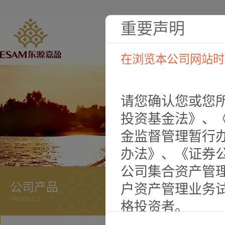
重要声明
在浏览本公司网站时
请您确认您或您
投资基金法》、
金监督管理暂行
办法》、《证券
公司集合资产管
公司产品
户资产管理业务
PRODUCT
格投资者。