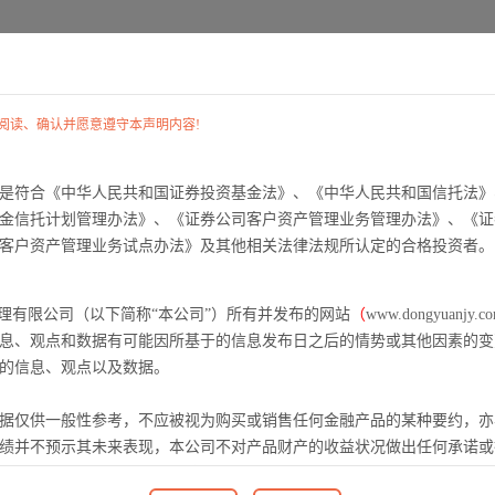
首 页
关于我们
公司动态
阅读、确认并愿意遵守本声明内容!
是符合《中华人民共和国证券投资基金法》、《中华人民共和国信托法》
金信托计划管理办法》、《证券公司客户资产管理业务管理办法》、《证
客户资产管理业务试点办法》及其他相关法律法规所认定的合格投资者。
管理有限公司（以下简称“本公司”）所有并发布的网站
（
www.dongyuanjy.c
息、观点和数据有可能因所基于的信息发布日之后的情势或其他因素的变
的信息、观点以及数据。
据仅供一般性参考，不应被视为购买或销售任何金融产品的某种要约，亦
绩并不预示其未来表现，本公司不对产品财产的收益状况做出任何承诺或
在做出投资决策前应认真阅读相关产品合同及风险揭示等宣传推介文件，