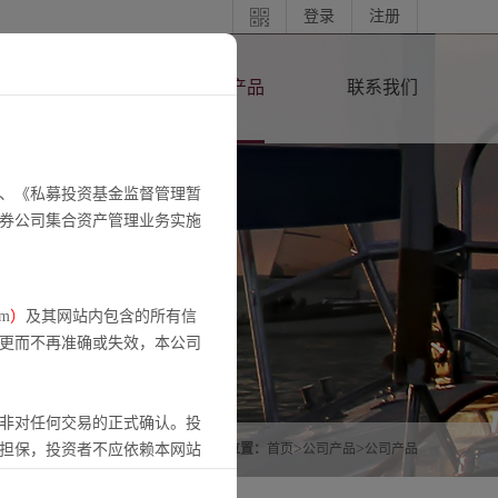
登录
注册
东源分享
公司产品
联系我们
、《私募投资基金监督管理暂
券公司集合资产管理业务实施
om
）
及其网站内包含的所有信
更而不再准确或失效，本公司
非对任何交易的正式确认。投
>
>
担保，投资者不应依赖本网站
当前位置：
首页
公司产品
公司产品
并自行承担投资风险。