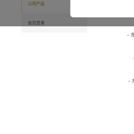
公司产品
本网站所载“东源嘉盈”、“
会员登录